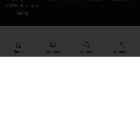
SMAK Johannes
Aerts
Home
Courses
Search
Account
SPMB ONLINE 2026/2027
Dipersilahkan kepada para siswa baru yang hendak
bergabung dengan kami untuk mengisi form di
bawah ini
REGISTRASI